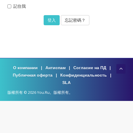
記住我
忘記密碼？
О компании
|
Антиспам
|
Согласие на ПД
|
Публичная оферта
|
Конфиденциальность
|
SLA
版權所有 © 2026 You.Ru。版權所有。