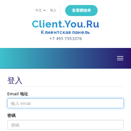
查看購物車
中文
登入
Client.You.Ru
Клиентская панель
+7 495 7553376
Togg
navig
登入
Email 地址
密碼