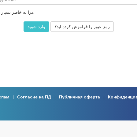
مرا به خاطر بسپار
رمز عبور را فراموش کرده اید؟
спам
|
Согласие на ПД
|
Публичная оферта
|
Конфиденци