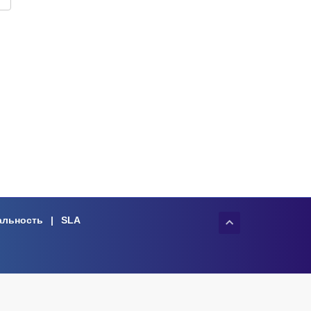
альность
|
SLA