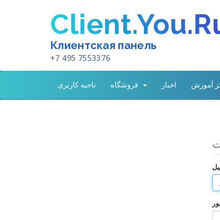
Client.You.R
Клиентская панель
+7 495 7553376
ز آموزش
اخبار
فروشگاه
ناحیه کاربری
ت
یل
ور